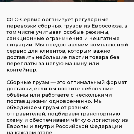
доставить небольшие партии товара без
переплаты за целую машину или
контейнер.
Сборные грузы — это оптимальный формат
доставки, если вы ввозите небольшие
объёмы или работаете с несколькими
поставщиками одновременно. Мы
объединяем грузы от разных
отправителей, подбираем транспортную
схему и обеспечиваем чёткую логистику из
Европы и внутри Российской Федерации
на каждом этапе.
Сборные грузы доставляются
автомобилем, морем, по железной дороге
или авиатранспортом, в зависимости от
маршрута, сроков и специфики товара.
Основные направления:
Европа — регулярные автомаршруты
через Польшу, Литву, Германию, Италию
Китай и Индия — мультимодальные
схемы: море + авто, железная дорога +
авто
Турция — морская и автомобильная
логистика
Казахстан, Узбекистан, Армения и
другие страны ЕАЭС