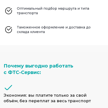
Формирование сборных грузов
подходит для следующих типов
Оптимальный подбор маршрута и типа
доставок и заказчиков:
транспорта
Небольших и средних партий
Таможенное оформление и доставка до
товаров
склада клиента
Интернет-магазинов и оптовых
закупок
Поставок от разных
производителей
Продукции, не требующей
отдельного транспорта
ФТС-сервис гарантирует надёжную
логистику сборных грузов с полным
сопровождением — от поставщика до
вашего склада. Мы знаем, как сэкономить