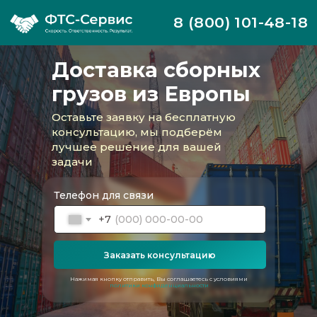
8 (800) 101-48-18
Доставка сборных
грузов из Европы
Оставьте заявку на бесплатную
консультацию, мы подберём
лучшее решение для вашей
задачи
Телефон для связи
+7
Заказать консультацию
ФТС-Сервис организует регулярные
перевозки сборных грузов из Евросоюза, в
Нажимая кнопку отправить, Вы соглашаетесь с условиями
том числе учитывая особые режимы,
политики конфиденциальности
санкционные ограничения и нештатные
ситуации. Мы предоставляем комплексный
сервис для клиентов, которым важно