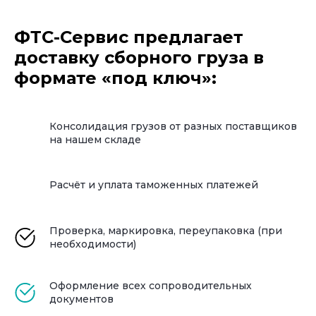
Почему выгодно работать
с ФТС-Сервис:
ФТС-Сервис предлагает
доставку сборного груза в
Экономия: вы платите только за свой
формате «под ключ»:
объём, без переплат за весь транспорт
Гибкость: мы подбираем удобный способ
Консолидация грузов от разных поставщиков
доставки под ваш график и бюджет
на нашем складе
Контроль: отслеживаем груз на всех
этапах и держим вас в курсе
Расчёт и уплата таможенных платежей
Таможенная экспертиза: более 10 лет
Проверка, маркировка, переупаковка (при
опыта в оформлении сборных партий
необходимости)
Единая точка входа: всё общение —
Оформление всех сопроводительных
через одного персонального
менеджера
документов