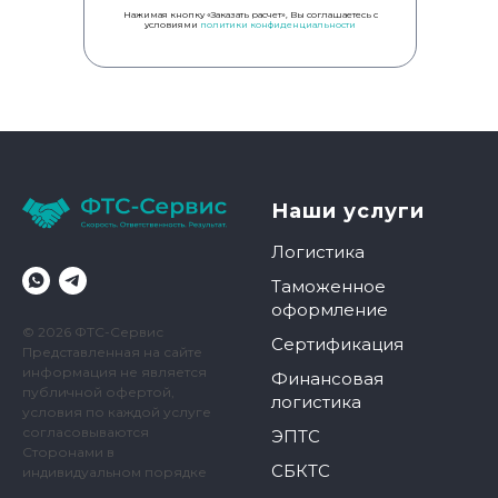
Нажимая кнопку «Заказать расчет», Вы соглашаетесь с
условиями
политики конфиденциальности
Наши услуги
Логистика
Таможенное
оформление
© 2026 ФТС-Сервис
Сертификация
Представленная на сайте
информация не является
Финансовая
публичной офертой,
логистика
условия по каждой услуге
согласовываются
ЭПТС
Сторонами в
СБКТС
индивидуальном порядке