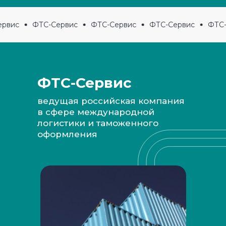
рвис
ФТС-Сервис
ФТС-Сервис
ФТС-Сервис
ФТС-С
ФТС-Сервис
ведущая российская компания
в сфере международной
логистики и таможенного
оформления