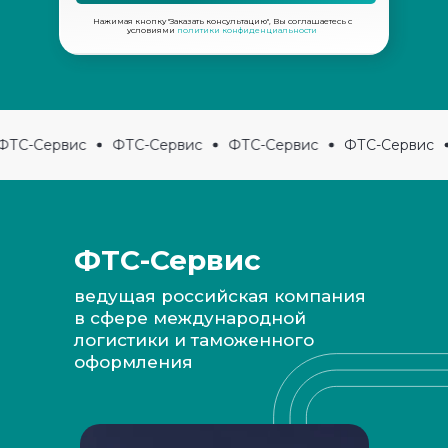
Нажимая кнопку "Заказать консультацию", Вы соглашаетесь с
условиями
политики конфиденциальности
ТС-Сервис
ФТС-Сервис
ФТС-Сервис
ФТС-Сервис
ФТС-Сервис
ведущая российская компания
в сфере международной
Наши преимущества для вас:
логистики и таможенного
оформления