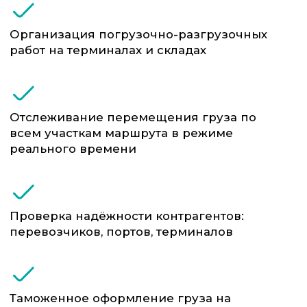
Понимание специфики ВЭД: подберём
ТН ВЭД, учтём преференции,
правильно оформим документы
Собственный отдел аналитики
логистических рисков
Решаем задачи «с земли»: от выбора
контейнера до оперативной смены
маршрута при задержках