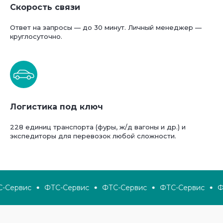
Скорость связи
Ответ на запросы — до 30 минут. Личный менеджер —
круглосуточно.
Логистика под ключ
228 единиц транспорта (фуры, ж/д вагоны и др.) и
экспедиторы для перевозок любой сложности.
Сервис
ФТС-Сервис
ФТС-Сервис
ФТС-Сервис
ФТ