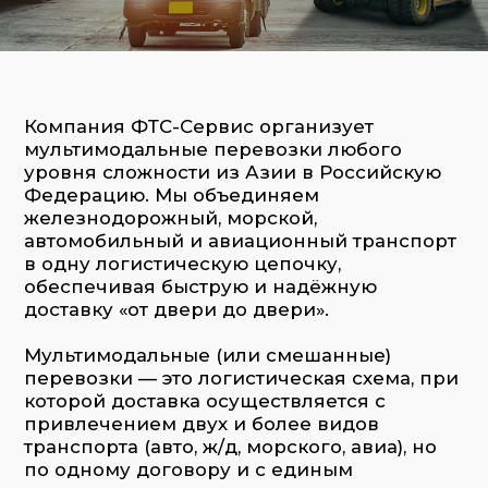
железнодорожный, морской,
автомобильный и авиационный транспорт
в одну логистическую цепочку,
обеспечивая быструю и надёжную
доставку «от двери до двери».
Мультимодальные (или смешанные)
перевозки — это логистическая схема, при
которой доставка осуществляется с
привлечением двух и более видов
транспорта (авто, ж/д, морского, авиа), но
по одному договору и с единым
оператором.
ФТС-Сервис выступает таким оператором:
мы берём на себя полный цикл
организации перевозки из Азии и
координируем все процессы — от
отправки до доставки в конечную точку,
включая таможенное оформление и
оформление всех необходимых
документов.
Для каких грузов чаще всего подходит
мультимодальная доставка?
Генеральные и контейнерные грузы
Промышленное оборудование