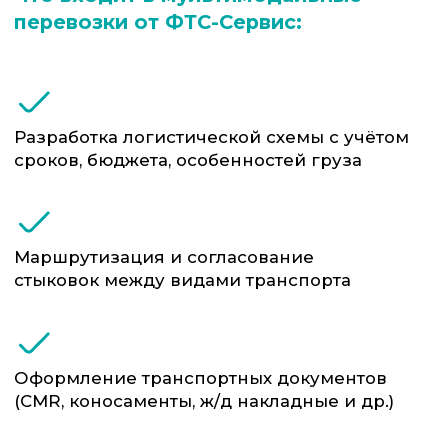
Преимущества
ФТС-Сервис
Вся логистика — в одних руках:
вы работаете с одним
подрядчиком по одному
договору
Оптимизация затрат: мы умеем
комбинировать маршруты так,
чтобы вы не переплачивали
Прямые связи с морскими
линиями и ЖД-операторами в
ключевых странах