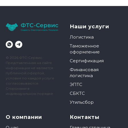
Наши услуги
Логистика
Таможенное
оформление
© 2026 ФТС-Сервис
Сертификация
Представленная на сайте
информация не является
Финансовая
публичной офертой,
логистика
условия по каждой услуге
согласовываются
ЭПТС
Сторонами в
СБКТС
индивидуальном порядке
Утильсбор
О компании
Контакты
О нас
Главная страница