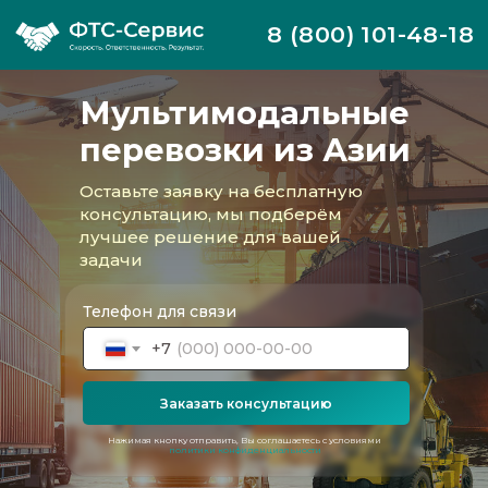
8 (800) 101-48-18
Мультимодальные
перевозки из Азии
Оставьте заявку на бесплатную
консультацию, мы подберём
лучшее решение для вашей
задачи
Телефон для связи
+7
Заказать консультацию
Компания ФТС-Сервис организует
Нажимая кнопку отправить, Вы соглашаетесь с условиями
политики конфиденциальности
мультимодальные перевозки любого
уровня сложности из Азии в Российскую
Федерацию. Мы объединяем