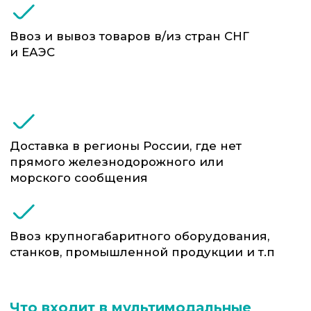
Организация погрузочно-разгрузочных
работ на терминалах и складах
Отслеживание перемещения груза по
всем участкам маршрута в режиме
реального времени
Проверка надёжности контрагентов:
перевозчиков, портов, терминалов
Таможенное оформление груза на
каждом этапе, включая транзитные
процедуры
Консолидация и маркировка партий
(при необходимости)