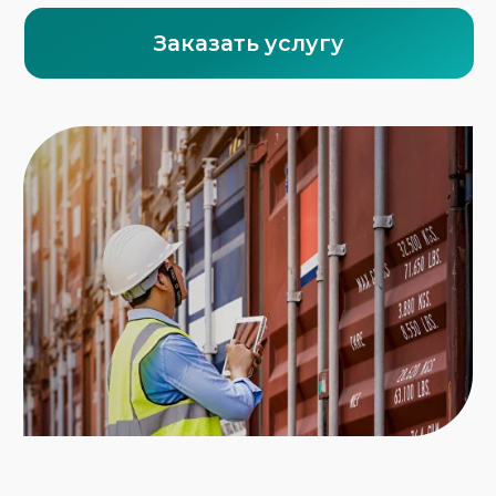
Мультимодальная схема перевозок
особенно эффективна при следующих
обстоятельствах:
Доставка из Китая, Турции, Европы, Индии и
Юго-Восточной Азии
Сложные маршруты с необходимостью
портовой перевалки
Ввоз и вывоз товаров в/из стран СНГ
и ЕАЭС
Доставка в регионы России, где нет
прямого железнодорожного или
морского сообщения