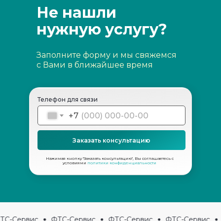
Не нашли
нужную услугу?
Заполните форму и мы свяжемся
с Вами в ближайшее время
Телефон для связи
+7
Заказать консультацию
Нажимая кнопку "Заказать консультацию", Вы соглашаетесь с
условиями
политики конфиденциальности
С-Сервис
ФТС-Сервис
ФТС-Сервис
ФТС-Сервис