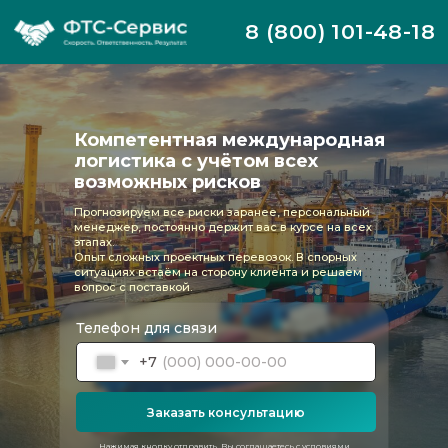
8 (800) 101-48-18
Компетентная международная
логистика с учётом всех
возможных рисков
Прогнозируем все риски заранее, персональный
менеджер, постоянно держит вас в курсе на всех
этапах.
Опыт сложных проектных перевозок. В спорных
ситуациях встаём на сторону клиента и решаем
вопрос с поставкой.
Телефон для связи
+7
Заказать консультацию
Нажимая кнопку отправить, Вы соглашаетесь с условиями