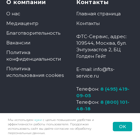
О компании
Контакты
О нас
Главная страница
Медиацентр
Контакты
Благотворительность
ФТС-Сервис, адрес:
Вакансии
109544, Москва, бул.
Энтузиастов 2, БЦ
Политика
Голден Гейт
конфиденциальности
Политика
E-mail: info@fts-
использования cookies
service.ru
Телефон:
8 (495) 419-
09-05
Телефон:
8 (800) 101-
48-18
Мы используем
куки
с целью повышения удобства и
эффективности работы пользователя. Продолжая
OK
использовать сайт вы даёте согласие на обработку
Наверх
Позвонить
Контакты
Меню
персональных данных.