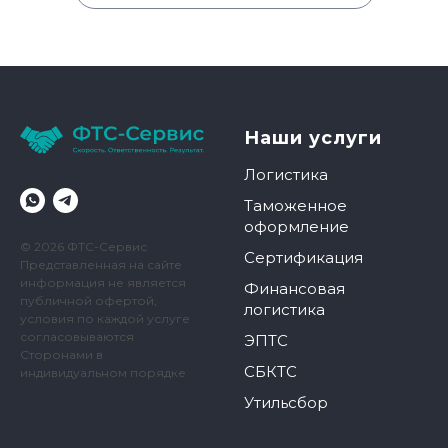
Наши услуги
Логистика
Таможенное
оформление
© 2026 ФТС-Сервис
Сертификация
Представленная на сайте
информация не является
Финансовая
публичной офертой,
логистика
условия по каждой услуге
согласовываются
ЭПТС
Сторонами в
СБКТС
индивидуальном порядке
Утильсбор