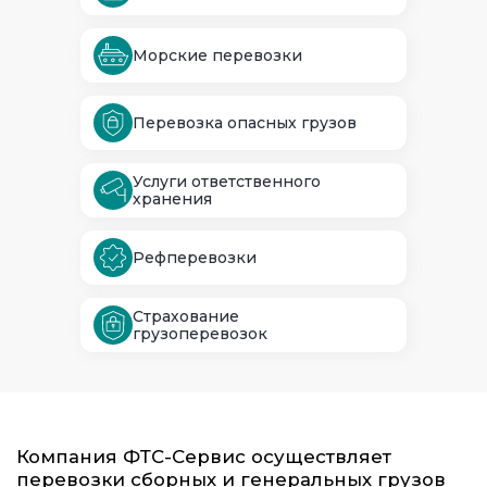
экспорт.
Компания использует собственный
транспорт, включая контейнеры, фуры, ж/д
Морские перевозки
вагоны и автовозы, а также оказывает
экспедиторские услуги и осуществляет
управление цепочками поставок.
Перевозка опасных грузов
ФТС-Сервис использует для управления
логистикой уникальное программное
обеспечение собственной разработки Teon
BMS, которое позволило компании менее
Услуги ответственного
чем за 5 лет занять позиции одного из
хранения
ведущих логистических операторов в
Российской Федерации.
Рефперевозки
Заказать услугу
Страхование
грузоперевозок