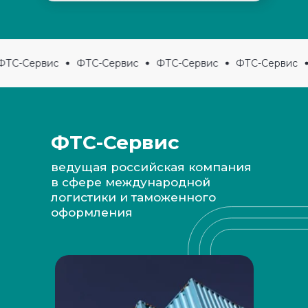
ТС-Сервис
ФТС-Сервис
ФТС-Сервис
ФТС-Сервис
ФТС-Сервис
ведущая российская компания
в сфере международной
логистики и таможенного
оформления