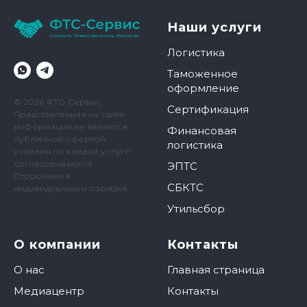
Наши услуги
Логистика
Таможенное
оформление
© 2026 ФТС-Сервис
Сертификация
Представленная на сайте
информация не является
Финансовая
публичной офертой,
логистика
условия по каждой услуге
согласовываются
ЭПТС
Сторонами в
СБКТС
индивидуальном порядке
Утильсбор
О компании
Контакты
О нас
Главная страница
Медиацентр
Контакты