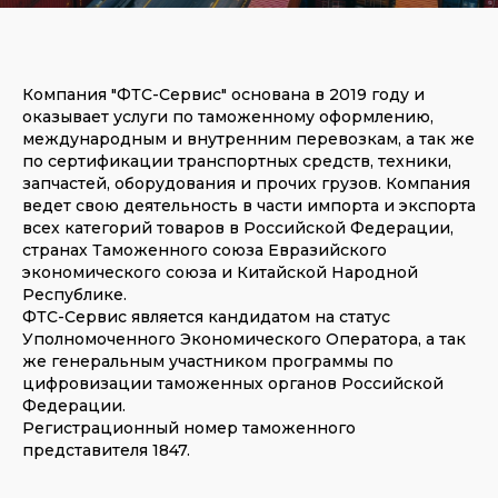
Компания "ФТС-Сервис" основана в 2019 году и
оказывает услуги по таможенному оформлению,
международным и внутренним перевозкам, а так же
по сертификации транспортных средств, техники,
запчастей, оборудования и прочих грузов. Компания
ведет свою деятельность в части импорта и экспорта
всех категорий товаров в Российской Федерации,
странах Таможенного союза Евразийского
экономического союза и Китайской Народной
Республике.
ФТС-Сервис является кандидатом на статус
Уполномоченного Экономического Оператора, а так
Главная особенность
, выгодно
же генеральным участником программы по
выделяющая компанию в сфере
цифровизации таможенных органов Российской
международной логистики— это
Федерации.
индивидуальный подход к
каждому клиенту: с каждым
Регистрационный номер таможенного
обращением и задачей работает
представителя 1847.
персональный менеджер
являющиеся экспертом в своей
области, что позволяет быстро и