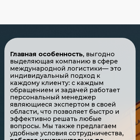
эффективно решать любые
вопросы. Мы также предлагаем
удобные условия сотрудничества,
работая исключительно по
постоплате
.
ФТС-Сервис идет в ногу со
временем, постоянно
совершенствуя и автоматизируя
процессы, анализируя пожелания
и предложения партнеров и
клиентов, а также проводя
эффективную работу над
ошибками.