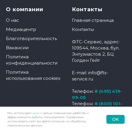
О компании
Контакты
О нас
Главная страница
Медиацентр
Контакты
Благотворительность
ФТС-Сервис, адрес:
Вакансии
109544, Москва, бул.
Энтузиастов 2, БЦ
Политика
Голден Гейт
конфиденциальности
Политика
E-mail: info@fts-
использования cookies
service.ru
Телефон:
8 (495) 419-
09-05
Телефон:
8 (800) 101-
48-18
Мы используем
куки
с целью повышения удобства и
эффективности работы пользователя. Продолжая
OK
использовать сайт вы даёте согласие на обработку
Наверх
Позвонить
Контакты
Меню
персональных данных.