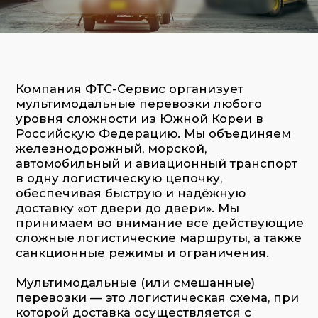
Российскую Федерацию. Мы объединяем
железнодорожный, морской,
автомобильный и авиационный транспорт
в одну логистическую цепочку,
обеспечивая быструю и надёжную
доставку «от двери до двери». Мы
принимаем во внимание все действующие
сложные логистические маршруты, а также
санкционные режимы и ограничения.
Мультимодальные (или смешанные)
перевозки — это логистическая схема, при
которой доставка осуществляется с
привлечением двух и более видов
транспорта (авто, ж/д, морского, авиа), но
по одному договору и с единым
оператором.
ФТС-Сервис выступает таким оператором:
мы берём на себя полный цикл
организации перевозки из Кореи и
координируем все процессы — от
отправки до доставки в конечную точку,
включая таможенное оформление и
оформление всех необходимых
документов.
Для каких грузов чаще всего подходит
мультимодальная доставка?