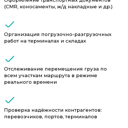
Прямые связи с морскими
линиями и ЖД-операторами в
ключевых странах
Понимание специфики ВЭД: подберём
ТН ВЭД, учтём преференции,
правильно оформим документы
Собственный отдел аналитики
логистических рисков
Решаем задачи «с земли»: от выбора
контейнера до оперативной смены
маршрута при задержках