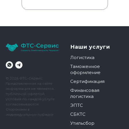
Наши услуги
Логистика
Таможенное
оформление
© 2026 ФТС-Сервис
Сертификация
Представленная на сайте
информация не является
Финансовая
публичной офертой,
логистика
условия по каждой услуге
согласовываются
ЭПТС
Сторонами в
СБКТС
индивидуальном порядке
Утильсбор