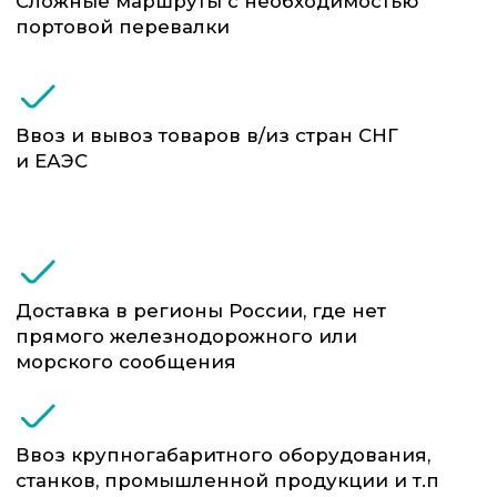
(CMR, коносаменты, ж/д накладные и др.)
Организация погрузочно-разгрузочных
работ на терминалах и складах
Отслеживание перемещения груза по
всем участкам маршрута в режиме
реального времени
Проверка надёжности контрагентов:
перевозчиков, портов, терминалов
Таможенное оформление груза на
каждом этапе, включая транзитные
процедуры
Консолидация и маркировка партий