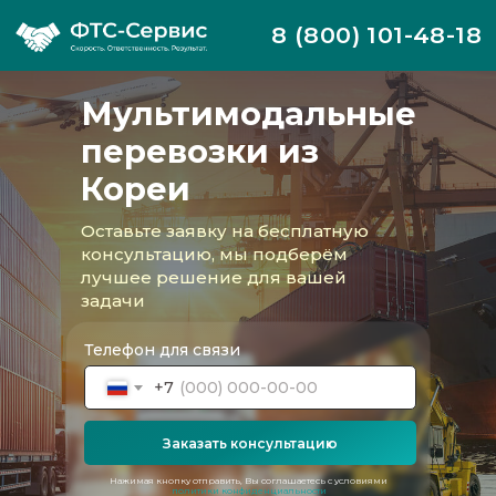
8 (800) 101-48-18
Мультимодальные
перевозки из
Кореи
Оставьте заявку на бесплатную
консультацию, мы подберём
лучшее решение для вашей
задачи
Телефон для связи
+7
Заказать консультацию
Компания ФТС-Сервис организует
мультимодальные перевозки любого
Нажимая кнопку отправить, Вы соглашаетесь с условиями
уровня сложности из Южной Кореи в
политики конфиденциальности