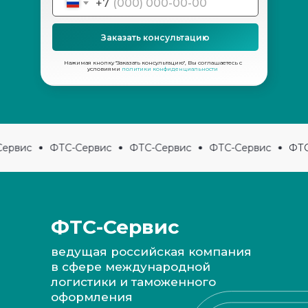
+7
Заказать консультацию
Нажимая кнопку "Заказать консультацию", Вы соглашаетесь с
условиями
политики конфиденциальности
ервис
ФТС-Сервис
ФТС-Сервис
ФТС-Сервис
ФТС
ФТС-Сервис
ведущая российская компания
в сфере международной
Наши преимущества для вас:
логистики и таможенного
оформления