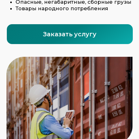
Мультимодальная схема перевозок
особенно эффективна при следующих
обстоятельствах:
Доставка из Китая, Турции, Европы, Индии и
Юго-Восточной Азии
Сложные маршруты с необходимостью
портовой перевалки
Ввоз и вывоз товаров в/из стран СНГ
и ЕАЭС