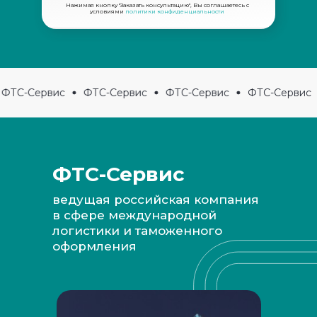
Нажимая кнопку "Заказать консультацию", Вы соглашаетесь с
условиями
политики конфиденциальности
ФТС-Сервис
ФТС-Сервис
ФТС-Сервис
ФТС-Сервис
ФТС-Сервис
ведущая российская компания
в сфере международной
Наши преимущества для вас:
логистики и таможенного
оформления