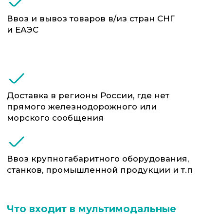
Организация погрузочно-разгрузочных
работ на терминалах и складах
Отслеживание перемещения груза по
всем участкам маршрута в режиме
реального времени
Проверка надёжности контрагентов:
перевозчиков, портов, терминалов
Таможенное оформление груза на
каждом этапе, включая транзитные
процедуры
Консолидация и маркировка партий
(при необходимости)