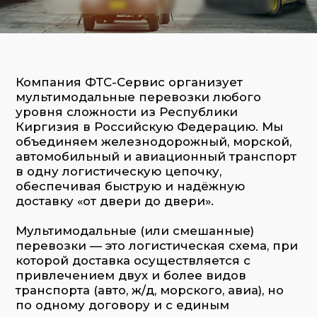
объединяем железнодорожный, морской,
автомобильный и авиационный транспорт
в одну логистическую цепочку,
обеспечивая быструю и надёжную
доставку «от двери до двери».
Мультимодальные (или смешанные)
перевозки — это логистическая схема, при
которой доставка осуществляется с
привлечением двух и более видов
транспорта (авто, ж/д, морского, авиа), но
по одному договору и с единым
оператором.
ФТС-Сервис выступает таким оператором:
мы берём на себя полный цикл
организации перевозки из Киргизии и
координируем все процессы — от
отправки до доставки в конечную точку,
включая таможенное оформление и
оформление всех необходимых
документов.
Для каких грузов чаще всего подходит
мультимодальная доставка?
Генеральные и контейнерные грузы
Промышленное оборудование
Техника и комплектующие