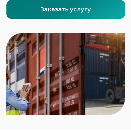
особенно эффективна при следующих
обстоятельствах:
Доставка из Китая, Турции, Европы, Индии и
Юго-Восточной Азии
Сложные маршруты с необходимостью
портовой перевалки
Ввоз и вывоз товаров в/из стран СНГ
и ЕАЭС
Доставка в регионы России, где нет
прямого железнодорожного или
морского сообщения