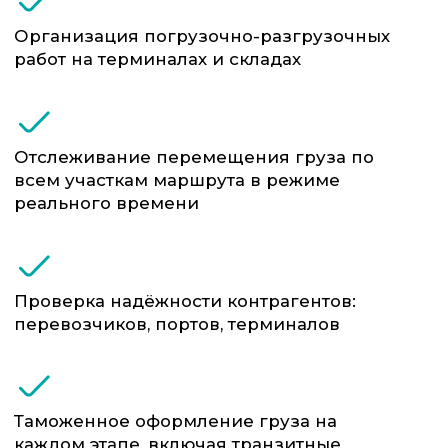
Понимание специфики ВЭД: подберём
ТН ВЭД, учтём преференции,
правильно оформим документы
Собственный отдел аналитики
логистических рисков
Решаем задачи «с земли»: от выбора
контейнера до оперативной смены
маршрута при задержках