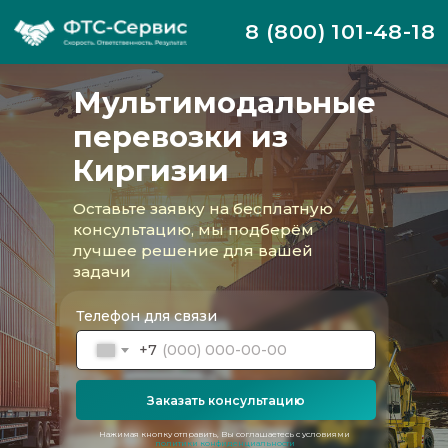
8 (800) 101-48-18
Мультимодальные
перевозки из
Киргизии
Оставьте заявку на бесплатную
консультацию, мы подберём
лучшее решение для вашей
задачи
Телефон для связи
+7
Заказать консультацию
Компания ФТС-Сервис организует
мультимодальные перевозки любого
уровня сложности из Республики
Нажимая кнопку отправить, Вы соглашаетесь с условиями
политики конфиденциальности
Киргизия в Российскую Федерацию. Мы