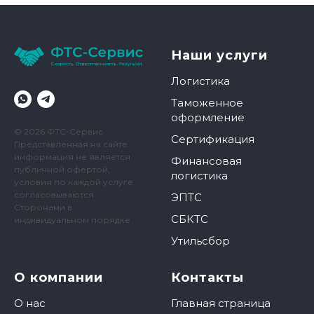
Наши услуги
Логистика
Таможенное
оформление
© 2026 ФТС-Сервис
Сертификация
Представленная на сайте
информация не является
Финансовая
публичной офертой,
логистика
условия по каждой услуге
согласовываются
ЭПТС
Сторонами в
СБКТС
индивидуальном порядке
Утильсбор
О компании
Контакты
О нас
Главная страница