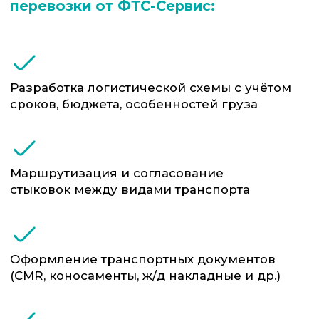
Преимущества
ФТС-Сервис
Вся логистика — в одних руках:
вы работаете с одним
подрядчиком по одному
договору
Оптимизация затрат: мы умеем
комбинировать маршруты так,
чтобы вы не переплачивали
Прямые связи с морскими
линиями и ЖД-операторами в
ключевых странах