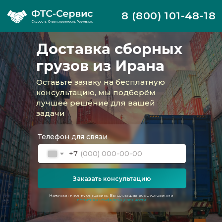
8 (800) 101-48-18
Доставка сборных
грузов из Ирана
Оставьте заявку на бесплатную
консультацию, мы подберём
лучшее решение для вашей
задачи
Телефон для связи
+7
Заказать консультацию
ФТС-Сервис организует регулярные
перевозки сборных грузов из Ирана. Мы
Нажимая кнопку отправить, Вы соглашаетесь с условиями
предоставляем комплексный сервис для
политики конфиденциальности
клиентов, которым важно доставить
небольшие партии товара без переплаты
за целую машину или контейнер.