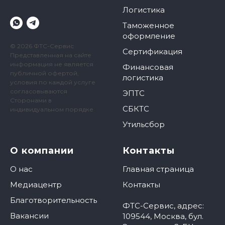
Логистика
Таможенное
оформление
© 2026 ФТС-Сервис
Сертификация
Представленная на сайте
информация не является
Финансовая
публичной офертой,
логистика
условия по каждой услуге
согласовываются
ЭПТС
Сторонами в
СБКТС
индивидуальном порядке
Утильсбор
О компании
Контакты
О нас
Главная страница
Медиацентр
Контакты
Благотворительность
ФТС-Сервис, адрес:
Вакансии
109544, Москва, бул.