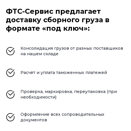
с ФТС-Сервис:
ФТС-Сервис предлагает
доставку сборного груза в
Экономия: вы платите только за свой
формате «под ключ»:
объём, без переплат за весь транспорт
Гибкость: мы подбираем удобный способ
Консолидация грузов от разных поставщиков
доставки под ваш график и бюджет
на нашем складе
Контроль: отслеживаем груз на всех
этапах и держим вас в курсе
Расчёт и уплата таможенных платежей
Таможенная экспертиза: более 10 лет
Проверка, маркировка, переупаковка (при
опыта в оформлении сборных партий
необходимости)
Единая точка входа: всё общение —
Оформление всех сопроводительных
через одного персонального
документов
менеджера