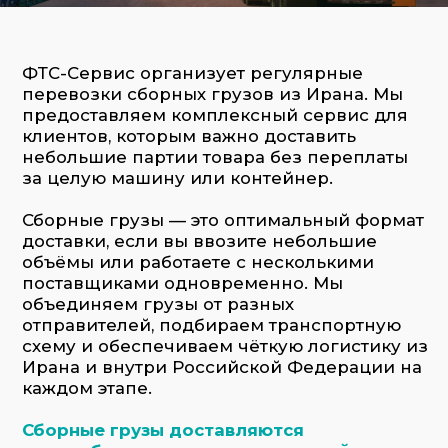
Сборные грузы — это оптимальный формат
доставки, если вы ввозите небольшие
объёмы или работаете с несколькими
поставщиками одновременно. Мы
объединяем грузы от разных
отправителей, подбираем транспортную
схему и обеспечиваем чёткую логистику из
Ирана и внутри Российской Федерации на
каждом этапе.
Сборные грузы доставляются
автомобилем, морем, по железной дороге
или авиатранспортом, в зависимости от
маршрута, сроков и специфики товара.
Основные направления:
Европа — регулярные автомаршруты
через Польшу, Литву, Германию, Италию
Китай и Индия — мультимодальные
схемы: море + авто, железная дорога +
авто
Турция — морская и автомобильная
логистика
Казахстан, Узбекистан, Армения и
другие страны ЕАЭС
Мы подбираем оптимальную схему с
учётом характеристик груза, бюджета и