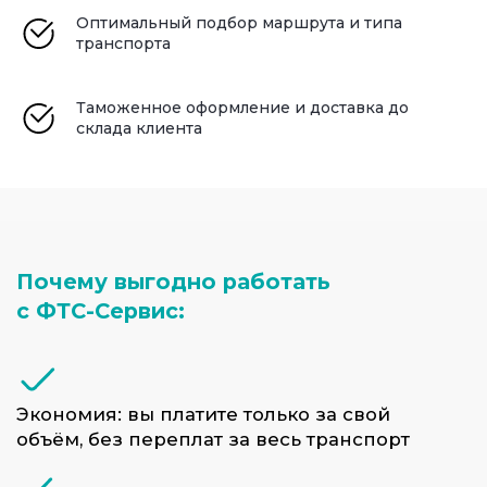
Формирование сборных грузов
подходит для следующих типов
Оптимальный подбор маршрута и типа
транспорта
доставок и заказчиков:
Таможенное оформление и доставка до
Небольших и средних партий
склада клиента
товаров
Интернет-магазинов и оптовых
закупок
Поставок от разных
производителей
Продукции, не требующей
отдельного транспорта
ФТС-сервис гарантирует надёжную
логистику сборных грузов с полным
сопровождением — от поставщика до
вашего склада. Мы знаем, как сэкономить