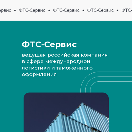
рвис
ФТС-Сервис
ФТС-Сервис
ФТС-Сервис
ФТС-
ФТС-Сервис
ведущая российская компания
в сфере международной
логистики и таможенного
оформления