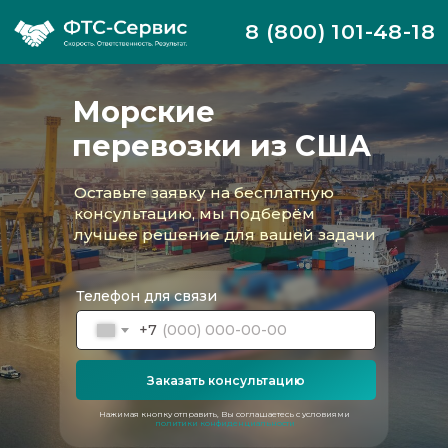
8 (800) 101-48-18
Морские
перевозки из США
Оставьте заявку на бесплатную
консультацию, мы подберём
лучшее решение для вашей задачи
Телефон для связи
+7
Заказать консультацию
ФТС-Сервис предлагает полный цикл услуг
Нажимая кнопку отправить, Вы соглашаетесь с условиями
политики конфиденциальности
по организации морских перевозок из
Соединенных Штатов Америки — надёжно,