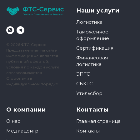
Наши услуги
Логистика
Таможенное
оформление
© 2026 ФТС-Сервис
Сертификация
Представленная на сайте
информация не является
Финансовая
публичной офертой,
логистика
условия по каждой услуге
согласовываются
ЭПТС
Сторонами в
СБКТС
индивидуальном порядке
Утильсбор
О компании
Контакты
О нас
Главная страница
Медиацентр
Контакты