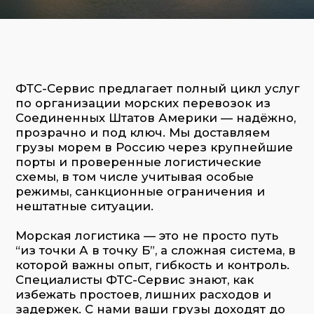
прозрачно и под ключ. Мы доставляем
грузы морем в Россию через крупнейшие
порты и проверенные логистические
схемы, в том числе учитывая особые
режимы, санкционные ограничения и
нештатные ситуации.
Морская логистика — это не просто путь
“из точки А в точку Б”, а сложная система, в
которой важны опыт, гибкость и контроль.
Специалисты ФТС-Сервис знают, как
избежать простоев, лишних расходов и
задержек. С нами ваши грузы доходят до
адресата точно по плану — с документами,
страховкой и актуальным отслеживанием.
ФТС-Сервис организует:
Поставки FCL (полный контейнер) —
используем собственный или арендуем
контейнер целиком, обеспечиваем
быструю отправку и безопасную
загрузку
Поставки LCL (сборный груз) —
консолидация на нашем складе за
границей, выгодные тарифы при
небольшом объёме
Порты прибытия в РФ — Новороссийск,
Санкт-Петербург, Владивосток,
Восточный, а также другие морские