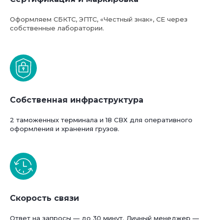
Оформляем СБКТС, ЭПТС, «Честный знак», СЕ через
Базовая стоимость услуг
собственные лаборатории.
компании ФТС-Сервис
Собственная инфраструктура
2 таможенных терминала и 18 СВХ для оперативного
оформления и хранения грузов.
Скорость связи
Ответ на запросы — до 30 минут. Личный менеджер —