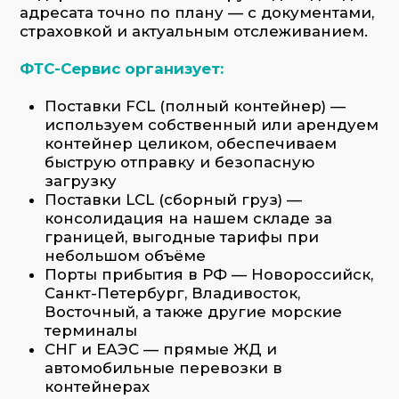
терминалы
СНГ и ЕАЭС — прямые ЖД и
автомобильные перевозки в
контейнерах
Доставка из Китая — крупнейший поток.
Работаем напрямую с экспортёрами и
логистическими партнёрами в Шанхае,
Циндао, Шэньчжэне, Нинбо и других
портах
Заказать услугу