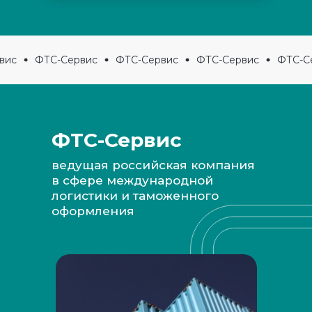
ис
ФТС-Сервис
ФТС-Сервис
ФТС-Сервис
ФТС-Се
ФТС-Сервис
ведущая российская компания
в сфере международной
логистики и таможенного
оформления