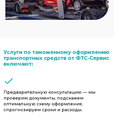
определим пошлины, утилизационный
сбор, Акциз и НДС, опираясь на
характеристики автомобиля и таможенную
стоимость.
Подбор кода ТН ВЭД — корректная
классификация транспортного средства в
соответствии с его техническими
параметрами.
Оформление декларации на транспортное
средство — составим и подадим ГТД (ДТ),
подготовим все сопутствующие
документы.
Оформление Пассажирской декларации
на транспортное средство в случаях, когда
завоз производится на физическое лицо
— составим и подадим ПТД, подготовим
все сопутствующие документы.