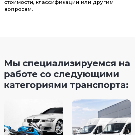
Почему выбирают
ФТС-Сервис:
Опыт оформления более 37 000
транспортных средств
Прозрачные расчёты и
фиксированные условия
Полное сопровождение включая
получение действующего ЭПТС
Решение сложных и нестандартных