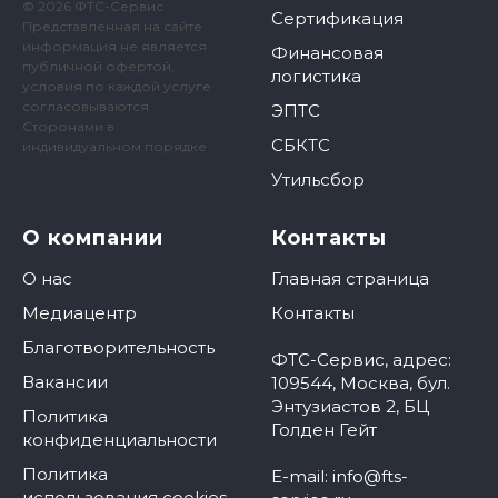
© 2026 ФТС-Сервис
Сертификация
Представленная на сайте
информация не является
Финансовая
публичной офертой,
логистика
условия по каждой услуге
согласовываются
ЭПТС
Сторонами в
СБКТС
индивидуальном порядке
Утильсбор
О компании
Контакты
О нас
Главная страница
Медиацентр
Контакты
Благотворительность
ФТС-Сервис, адрес:
Вакансии
109544, Москва, бул.
Энтузиастов 2, БЦ
Политика
Голден Гейт
конфиденциальности
Политика
E-mail: info@fts-
использования cookies