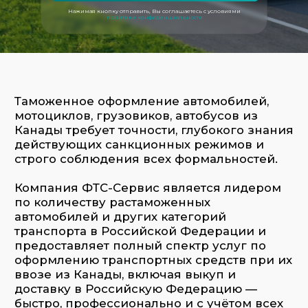
Канады требует точности, глубокого знания
Нажимая кнопку отправить, Вы соглашаетесь с условиями
действующих санкционных режимов и
политики конфиденциальности
строго соблюдения всех формальностей.
Компания ФТС-Сервис является лидером
по количеству растаможенных
автомобилей и других категорий
транспорта в Российской Федерации и
предоставляет полный спектр услуг по
оформлению транспортных средств при их
ввозе из Канады, включая выкуп и
доставку в Российскую Федерацию —
быстро, профессионально и с учётом всех
актуальных требований.
ФТС-Сервис является уполномоченным
таможенным представителем ФТС России
за номером 1847
.
Заказать услугу