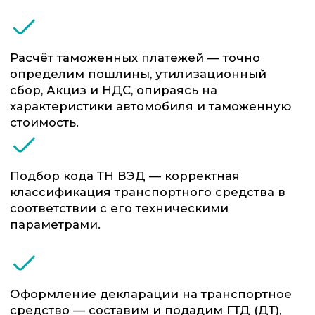
Все необходимые заключения — мы
самостоятельно оформляем такие
документы как заключения о стоимости
автомобилей и заключения о технических
характеристиках.
Работа с ЭПТС — мы готовим весь набор
документов необходимых для получения
ЭПТС. Наша испытательная лаборатория
оформляет такие документы как ОТТС,
СБКТС, ЗОЕТС и другие.
Сопровождение досмотров и проверок —
сотрудники ФТС-Сервис обеспечивают
интересы клиента на всех этапах
взаимодействия с таможенными
органами.
Урегулирование спорных ситуаций —
поможем, если возникли разногласия по