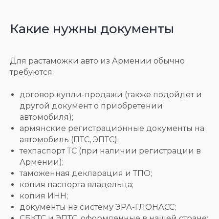
Какие нужны документы
Легковыми
Коммерческим
Для растаможки авто из Армении обычно
автомобилями и
транспортом
мотоциклами
требуются:
договор купли-продажи (также подойдет и
другой документ о приобретении
автомобиля);
армянские регистрационные документы на
автомобиль (ПТС, ЭПТС);
техпаспорт ТС (при наличии регистрации в
Грузовыми автомобилями
Электромобилями
Армении);
таможенная декларация и ТПО;
копия паспорта владельца;
копия ИНН;
документы на систему ЭРА-ГЛОНАСС;
СБКТС и ЭПТС, оформленные в нашей стране;