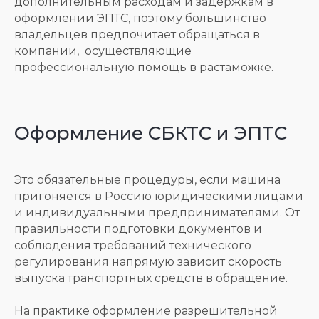
дополнительным расходам и задержкам в
Решение сложных и нестандартных
кейсов
оформлении ЭПТС, поэтому большинство
владельцев предпочитает обращаться в
Наша цель — превратить процесс
компании, осуществляющие
растаможки транспортного средства в
профессиональную помощь в растаможке.
быстрый, прозрачный и выгодный для
клиента путь без лишней бюрократии и
стресса и непредвиденных расходов.
Оформление СБКТС и ЭПТС
Это обязательные процедуры, если машина
пригоняется в Россию юридическими лицами
и индивидуальными предпринимателями. От
правильности подготовки документов и
соблюдения требований технического
регулирования напрямую зависит скорость
выпуска транспортных средств в обращение.
На практике оформление разрешительной