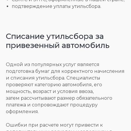
подтверждение уплаты утильсбора.
Промышленное
Ретро и коллекционными
оборудование на
машинами и
колесной и гусеничной
мотоциклами
базе
Списание утильсбора за
привезенный автомобиль
Почему выбирают
Одной из популярных услуг является
подготовка бумаг для корректного начисления
ФТС-Сервис:
и списания утильсбора. Специалисты
Опыт оформления более 37 000
проверяют категорию автомобиля, его
транспортных средств
мощность, возраст и условия ввоза,
затем рассчитывают размер обязательного
Прозрачные расчёты и
платежа и сопровождают процедуру
фиксированные условия
оформления.
Полное сопровождение включая
получение действующего ЭПТС
Ошибки при расчете могут привести к