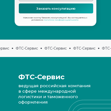
Заказать консультацию
Нажимая кнопку "Заказать консультацию", Вы соглашаетесь с
условиями
политики конфиденциальности
рвис
ФТС-Сервис
ФТС-Сервис
ФТС-Сервис
ФТС-С
ФТС-Сервис
ведущая российская компания
в сфере международной
логистики и таможенного
оформления