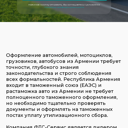
Оформление автомобилей, мотоциклов,
Нажимая кнопку отправить, Вы соглашаетесь с условиями
грузовиков, автобусов из Армении требует
политики конфиденциальности
точности, глубокого знания
законодательства и строго соблюдения
всех формальностей. Республика Армения
входит в таможенный союз (ЕАЭС) и
растаможка авто из Армении не требует
полноценного таможенного оформления,
но необходимо тщательно проверять
документы и оформлять на таможенных
постах уплату утилизационного сбора.
Компания ФТС-Сервис является лидером
по количеству растаможенных
автомобилей и других категорий
транспорта в Российской Федерации и
предоставляет полный спектр услуг по
оформлению транспортных средств при их
ввозе из Армении включая выкуп и
доставку до конечного покупателя —
быстро, профессионально и с учётом всех
актуальных требований.
ФТС-Сервис является уполномоченным
таможенным представителем ФТС России
за номером 1847
.