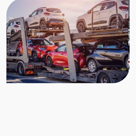
Услуги по таможенному оформлению
транспортных средств от ФТС-Сервис
включают:
Предварительную консультацию — мы
проверим документы, подскажем
оптимальную схему оформления авто
из Армении в России, спрогнозируем
сроки и расходы.
Расчёт таможенных платежей —
поможем расчитать сколько стоит
растаможить машину с армении, точно
определим пошлины, утилизационный
сбор, Акциз и НДС, опираясь на
характеристики автомобиля и
таможенную стоимость.
Подбор кода ТН ВЭД — корректная
классификация транспортного