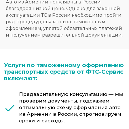
Авто из Армении популярны в России
средства в соответствии с его
техническими параметрами.
благодаря низкой цене. Однако для законной
эксплуатации ТС в России необходимо пройти
Оформление декларации на
ряд процедур, связанных с таможенным
транспортное средство — составим и
оформлением, уплатой обязательных платежей
подадим ГТД (ДТ), подготовим все
сопутствующие документы.
и получением разрешительной документации.
Оформление Пассажирской
декларации на транспортное средство
в случаях, когда завоз производится на
физическое лицо — составим и
подадим ПТД, подготовим все
сопутствующие документы.
Все необходимые заключения — мы
самостоятельно оформляем такие
документы как заключения о
стоимости автомобилей и заключения
о технических характеристиках.
Работа с ЭПТС — мы готовим весь
набор документов необходимых для
получения ЭПТС. Наша испытательная
лаборатория оформляет такие