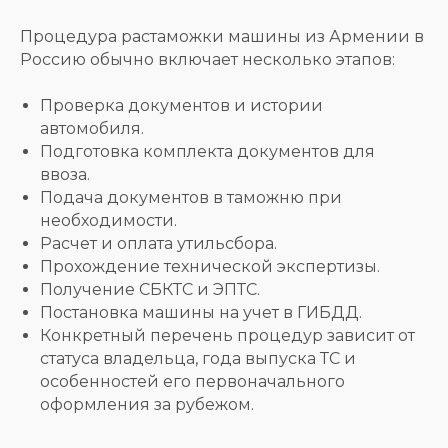
Процедура растаможки машины из Армении в
Россию обычно включает несколько этапов:
Проверка документов и истории
автомобиля.
Подготовка комплекта документов для
ввоза.
Подача документов в таможню при
необходимости.
Расчет и оплата утильсбора.
Прохождение технической экспертизы.
Получение СБКТС и ЭПТС.
Постановка машины на учет в ГИБДД.
Мы специализируемся на
Конкретный перечень процедур зависит от
работе со следующими
статуса владельца, года выпуска ТС и
категориями транспорта:
особенностей его первоначального
оформления за рубежом.