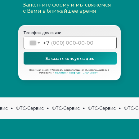
Заполните форму и мы свяжемся
с Вами в ближайшее время
Телефон для связи
+7
Заказать консультацию
Нажимая кнопку "Заказать консультацию", Вы соглашаетесь с
условиями
политики конфиденциальности
ис
ФТС-Сервис
ФТС-Сервис
ФТС-Сервис
ФТС-Се