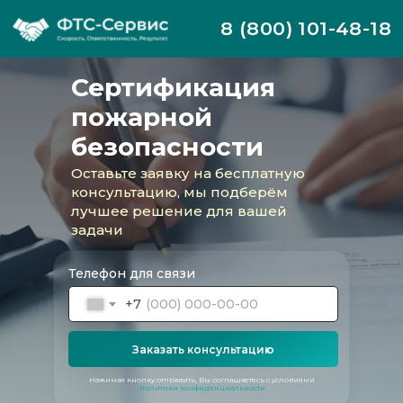
8 (800) 101-48-18
Сертификация
пожарной
безопасности
Оставьте заявку на бесплатную
консультацию, мы подберём
лучшее решение для вашей
задачи
Телефон для связи
+7
ФТС-Сервис оказывает полный спектр
Заказать консультацию
услуг по оформлению документов в сфере
сертификации, включая получение
Нажимая кнопку отправить, Вы соглашаетесь с условиями
сертификата пожарной безопасности в
политики конфиденциальности
установленные сроки.