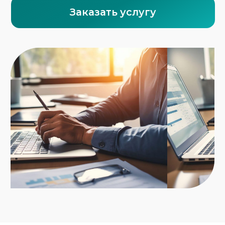
Наименование и назначение
продукции
Техническое описание, паспорта,
чертежи
Контракт, инвойс,
товаросопроводительные документы
Таможенный код ТН ВЭД (если есть)
Доверенность на представление
интересов (по необходимости)
ФТС-Сервис специализируется на
оформлении документов для импортных
товаров.
Мы помогаем:
пройти сертификацию без задержек на
границе;
оформить документы с учётом
требований к иностранным
производителям;
избежать ошибок, которые могут
привести к доначислениям или
штрафам.
Заказать услугу