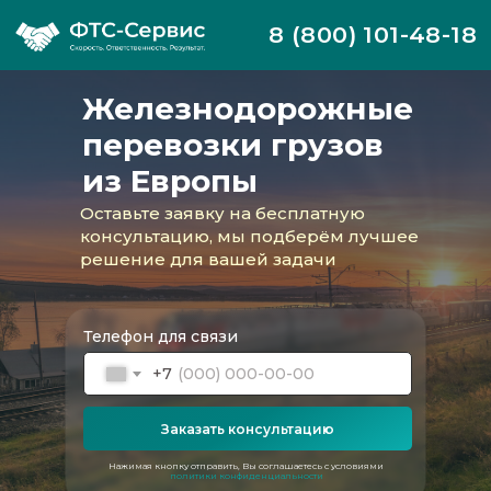
8 (800) 101-48-18
Железнодорожные
перевозки грузов
из Европы
Оставьте заявку на бесплатную
консультацию, мы подберём лучшее
решение для вашей задачи
Телефон для связи
+7
Компания ФТС-Сервис регулярно
Заказать консультацию
организует железнодорожные перевозки
из стран Европы. Мы работаем со
сложными маршрутами, особыми
Нажимая кнопку отправить, Вы соглашаетесь с условиями
политики конфиденциальности
режимами, с учетом возможных