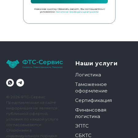
Нажимая кнопку «Заказать расчет», Вы соглашаетесь с
условиями
политики конфиденциальности
Наши услуги
Логистика
Таможенное
оформление
© 2026 ФТС-Сервис
Сертификация
Представленная на сайте
информация не является
Финансовая
публичной офертой,
логистика
условия по каждой услуге
согласовываются
ЭПТС
Сторонами в
СБКТС
индивидуальном порядке