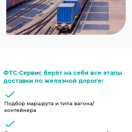
Отслеживание в пути и постоянный
контроль статуса
Доставка до склада клиента (при
необходимости)
Преимущества
железнодорожных перевозок:
Стабильность: независимость от
погодных условий, сезонных
ограничений и дефицита транспорта
Сроки: быстрее морских перевозок,
особенно при доставке из Китая
Стоимость: дешевле авиа и часто