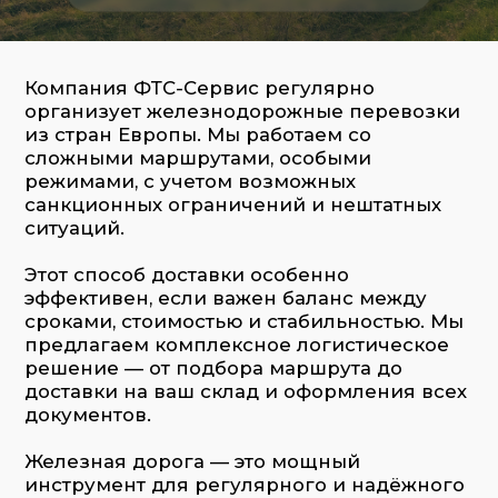
санкционных ограничений и нештатных
ситуаций.
Этот способ доставки особенно
эффективен, если важен баланс между
сроками, стоимостью и стабильностью. Мы
предлагаем комплексное логистическое
решение — от подбора маршрута до
доставки на ваш склад и оформления всех
документов.
Железная дорога — это мощный
инструмент для регулярного и надёжного
импорта. Особенно этот тип перевозок
актуален для перевозки промышленных
товаров, оборудования, автозапчастей,
материалов, а также контейнерных и
сборных грузов.
Основные направления ж/д перевозок
ФТС-Сервис.
Мы регулярно организуем
железнодорожные перевозки по
следующим направлениям:
Китай — прямые маршруты через
Казахстан, Монголию и Забайкальск
Казахстан, Узбекистан, Киргизия — с
возможностью дальнейшей