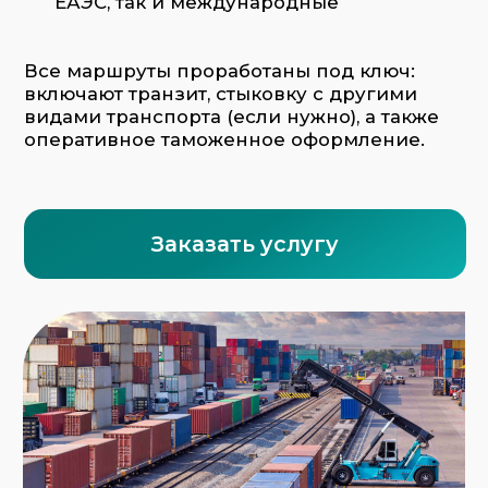
ФТС-Сервис берёт на себя все этапы
доставки по железной дороге:
Подбор маршрута и типа вагона/
контейнера
Организация внутриконтинентальной
логистики и мультимодальных стыковок
Подача вагонов на погрузку
Таможенное оформление и
классификация грузов