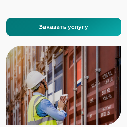
Что делает ФТС-Сервис:
Определяем правильную классификацию
груза
Согласовываем маршрут и подбираем
подходящий вид транспорта
Оформляем все разрешения, лицензии,
инструкции по безопасности
Обеспечиваем допуск транспорта и
водителей к перевозке ОГ
Соблюдаем требования к упаковке,
маркировке и фиксации
Гарантируем строгий контроль на
каждом этапе — от погрузки до
выгрузки