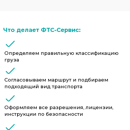
Доставка в любой регион России
автотранспортом или ЖД
Виды транспорта для
перевозки опасных грузов:
Автомобильные перевозки по России и
странам ЕАЭС — с сертифицированными
ТС и обученными водителями
Контейнерные перевозки морем — с
маркировкой IMDG и соблюдением
международных требований
Железнодорожные перевозки —
особенно эффективны при
крупнотоннажных партиях
Авиадоставка — только для