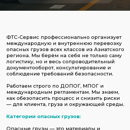
региона. Мы берём на себя не только саму
логистику, но и весь сопроводительный
документооборот, консультирование и
соблюдение требований безопасности.
Работаем строго по ДОПОГ, МПОГ и
международным регламентам. Мы знаем,
как обезопасить процесс и снизить риски
— для клиента, груза и окружающей среды.
Категории опасных грузов:
Опасные грузы — это материалы и
вещества, которые при нарушении
условий транспортировки могут нанести
вред здоровью людей, окружающей среде
или создать угрозу пожару/взрыву. Они
классифицируются на 9 классов согласно
ООН:
Взрывчатые вещества (класс 1)
Газы (класс 2)
Легковоспламеняющиеся жидкости
(класс 3)
Воспламеняющиеся твёрдые вещества
(класс 4)
Окисляющие вещества и органические
перекиси (класс 5)
Токсичные и инфекционные вещества
(класс 6)