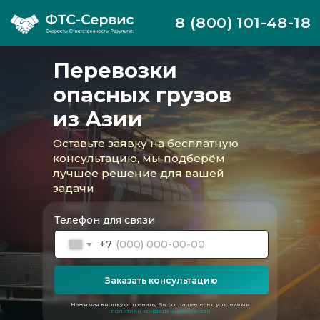
8 (800) 101-48-18
Перевозки
опасных грузов
из Азии
Оставьте заявку на бесплатную
консультацию, мы подберём
лучшее решение для вашей
задачи
Телефон для связи
+7
Заказать консультацию
ФТС-Сервис профессионально организует
международную и внутреннюю перевозку
Нажимая кнопку отправить, Вы соглашаетесь с условиями
политики конфиденциальности
опасных грузов всех классов из Азиатского