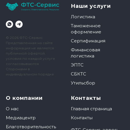
Наши услуги
Логистика
Таможенное
оформление
© 2026 ФТС-Сервис
Сертификация
Представленная на сайте
информация не является
Финансовая
публичной офертой,
логистика
условия по каждой услуге
согласовываются
ЭПТС
Сторонами в
СБКТС
индивидуальном порядке
Утильсбор
О компании
Контакты
О нас
Главная страница
Медиацентр
Контакты
Благотворительность
ФТС-Сервис, адрес: