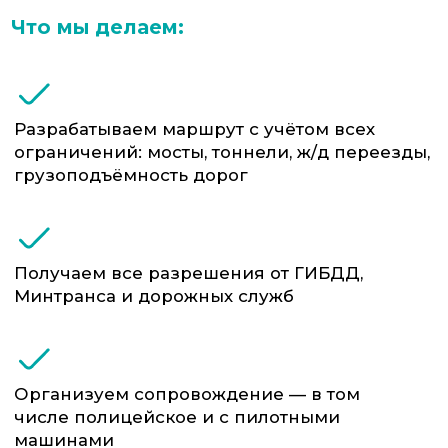
требуется международная перевозка
Почему выбирают ФТС-Сервис:
Юридическая и техническая проработка
маршрута, с учётом всех ограничений,
разрешений и требований
Получение всех согласований на
перевозку, включая ГИБДД, дорожные
службы и Росавтодор
Собственный и партнёрский парк
техники: тралы, низкорамные
платформы, модули с подкатными
тележками