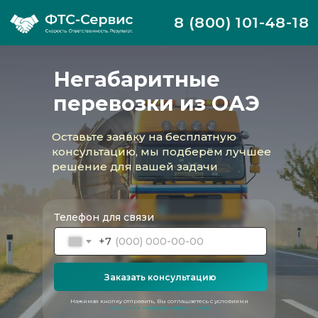
8 (800) 101-48-18
Негабаритные
перевозки из ОАЭ
Оставьте заявку на бесплатную
консультацию, мы подберём лучшее
решение для вашей задачи
Телефон для связи
+7
Компания ФТС-сервис осуществляет
полный комплекс услуг по организации
Заказать консультацию
негабаритных перевозок из ОАЭ. Мы
принимаем во внимание действующие
Нажимая кнопку отправить, Вы соглашаетесь с условиями
сложные логистические маршруты, а также
политики конфиденциальности
санкционные режимы и ограничения.