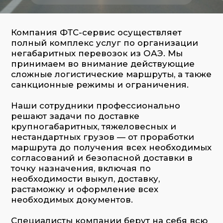
Наши сотрудники профессионально
решают задачи по доставке
крупногабаритных, тяжеловесных и
нестандартных грузов — от проработки
маршрута до получения всех необходимых
согласований и безопасной доставки в
точку назначения, включая по
необходимости выкуп, доставку,
растаможку и оформление всех
необходимых документов.
Специалисты компании берут на себя всю
организацию процесса по доставке
негабарита из ОАЭ, от анализа параметров
груза и маршрута — до выдачи
сопроводительных документов, включая
схемы проезда, уведомления и
оформление транзита (при
международной доставке).
Мы
работаем с любой сложностью и
спецификой груза:
строительная техника и оборудование
промышленное оборудование и станки
металлоконструкции и элементы
инфраструктуры
сельскохозяйственная техника
транспортные средства нестандартных