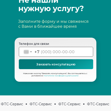
Не нашли
нужную услугу?
Заполните форму и мы свяжемся
с Вами в ближайшее время
Телефон для связи
+7
Заказать консультацию
Нажимая кнопку "Заказать консультацию", Вы соглашаетесь с
условиями
политики конфиденциальности
ФТС-Сервис
ФТС-Сервис
ФТС-Сервис
ФТС-Сервис