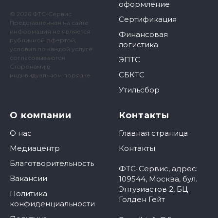
оформление
© 2026 ФТС-Сервис
Сертификация
Представленная на сайте
информация не является
Финансовая
публичной офертой,
логистика
условия по каждой услуге
согласовываются
ЭПТС
Сторонами в
СБКТС
индивидуальном порядке
Утильсбор
О компании
Контакты
О нас
Главная страница
Медиацентр
Контакты
Благотворительность
ФТС-Сервис, адрес:
Вакансии
109544, Москва, бул.
Энтузиастов 2, БЦ
Политика
Голден Гейт
конфиденциальности