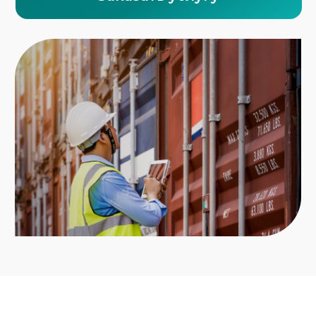
Разрабатываем маршрут с учётом всех
ограничений: мосты, тоннели, ж/д переезды,
грузоподъёмность дорог
Получаем все разрешения от ГИБДД,
Минтранса и дорожных служб
Организуем сопровождение — в том
числе полицейское и с пилотными
машинами
Подбираем подходящий транспорт —
низкорамные тралы, платформы,
модульные системы
Оформляем все документы, включая
страхование, транзит и таможню, если