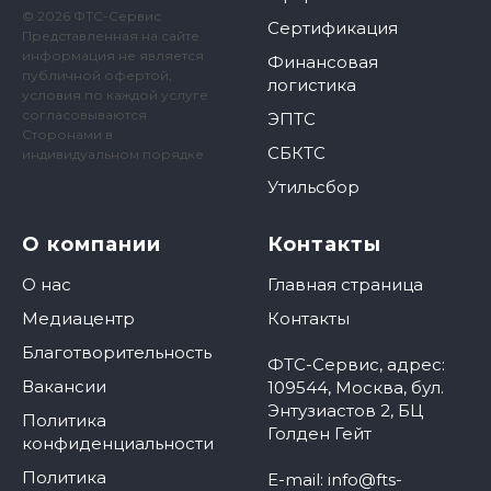
© 2026 ФТС-Сервис
Сертификация
Представленная на сайте
информация не является
Финансовая
публичной офертой,
логистика
условия по каждой услуге
согласовываются
ЭПТС
Сторонами в
СБКТС
индивидуальном порядке
Утильсбор
О компании
Контакты
О нас
Главная страница
Медиацентр
Контакты
Благотворительность
ФТС-Сервис, адрес:
Вакансии
109544, Москва, бул.
Энтузиастов 2, БЦ
Политика
Голден Гейт
конфиденциальности
Политика
E-mail: info@fts-