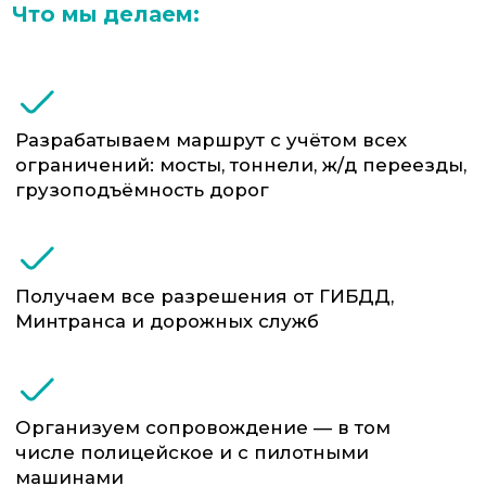
требуется международная перевозка
Почему выбирают ФТС-Сервис:
Юридическая и техническая проработка
маршрута, с учётом всех ограничений,
разрешений и требований
Получение всех согласований на
перевозку, включая ГИБДД, дорожные
службы и Росавтодор
Собственный и партнёрский парк
техники: тралы, низкорамные
платформы, модули с подкатными
тележками