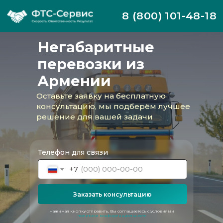
8 (800) 101-48-18
Негабаритные
перевозки из
Армении
Оставьте заявку на бесплатную
консультацию, мы подберём лучшее
решение для вашей задачи
Телефон для связи
+7
Компания ФТС-Сервис осуществляет
полный комплекс услуг по организации
Заказать консультацию
негабаритных перевозок из Республики
Армения. Мы принимаем во внимание
Нажимая кнопку отправить, Вы соглашаетесь с условиями
действующие сложные логистические
политики конфиденциальности
маршруты, а также санкционные режимы и