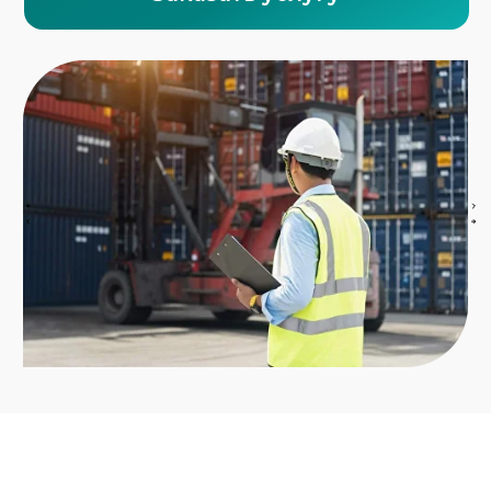
Разрабатываем маршрут с учётом всех
ограничений: мосты, тоннели, ж/д переезды,
грузоподъёмность дорог
Получаем все разрешения от ГИБДД,
Минтранса и дорожных служб
Организуем сопровождение — в том
числе полицейское и с пилотными
машинами
Подбираем подходящий транспорт —
низкорамные тралы, платформы,
модульные системы
Оформляем все документы, включая
страхование, транзит и таможню, если