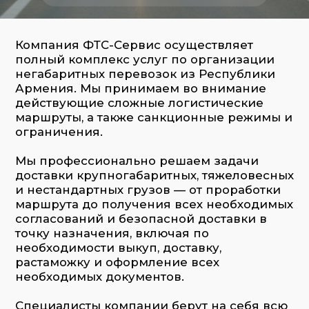
ограничения.
Мы профессионально решаем задачи
доставки крупногабаритных, тяжеловесных
и нестандартных грузов — от проработки
маршрута до получения всех необходимых
согласований и безопасной доставки в
точку назначения, включая по
необходимости выкуп, доставку,
растаможку и оформление всех
необходимых документов.
Специалисты компании берут на себя всю
организацию процесса по доставке
негабарита из Армении, от анализа
параметров груза и маршрута — до выдачи
сопроводительных документов, включая
схемы проезда, уведомления и
оформление транзита (при
международной доставке).
Мы
работаем с любой сложностью и
спецификой груза:
строительная техника и оборудование
промышленное оборудование и станки
металлоконструкции и элементы
инфраструктуры
сельскохозяйственная техника
транспортные средства нестандартных