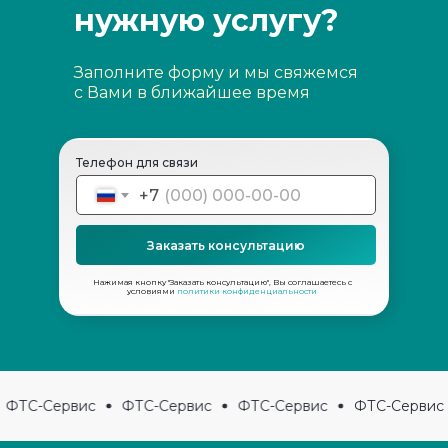
нужную услугу?
Заполните форму и мы свяжемся
с Вами в ближайшее время
Телефон для связи
+7
Заказать консультацию
Нажимая кнопку "Заказать консультацию", Вы соглашаетесь с
условиями
политики конфиденциальности
ФТС-Сервис
ФТС-Сервис
ФТС-Сервис
ФТС-Сервис