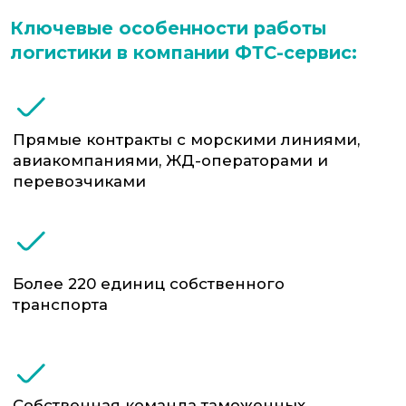
логистики: от ИНКОТЕРМС до
сертификации
Контроль груза на всех участках пути —
вплоть до таможни и склада клиента
Опыт работы с особыми грузами:
опасными, негабаритными,
дорогостоящими
Работаем в том числе с нестандартными
поставками и санкционной продукцией
Мы организуем перевозки:
Из Китая, Южной Кореи, Вьетнама, Индии,