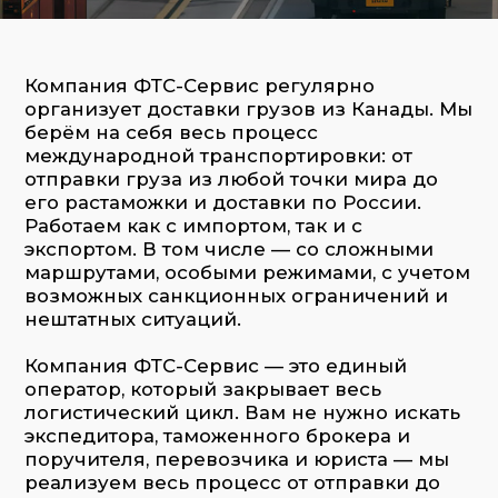
его растаможки и доставки по России.
Работаем как с импортом, так и с
экспортом. В том числе — со сложными
маршрутами, особыми режимами, с учетом
возможных санкционных ограничений и
нештатных ситуаций.
Компания ФТС-Cервис — это единый
оператор, который закрывает весь
логистический цикл. Вам не нужно искать
экспедитора, таможенного брокера и
поручителя, перевозчика и юриста — мы
реализуем весь процесс от отправки до
доставки в конечную точку, включая
таможенное оформление и оформление
всех необходимых документов.
Перевозки реализуемые ФТС-Сервис
включают в себя:
Автотранспорт — все категории
маршрутов от Азии до Европы
Железная дорога — из Китая,
Казахстана, Монголии, Европы
Морской транспорт — контейнерные,
генеральные и сборные грузы из Азии,
Китая, Индии, Турции, США, Канады
Авиаперевозки — для срочных и
ценных отправлений
Мультимодальные схемы — когда нужно