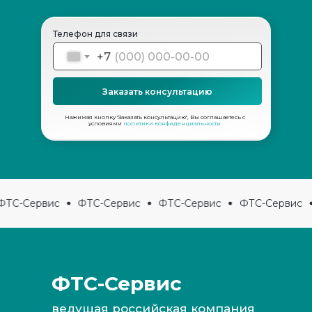
Телефон для связи
+7
Заказать консультацию
Нажимая кнопку "Заказать консультацию", Вы соглашаетесь с
условиями
политики конфиденциальности
Наши преимущества для вас:
ТС-Сервис
ФТС-Сервис
ФТС-Сервис
ФТС-Сервис
ФТС-Сервис
ведущая российская компания