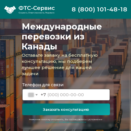
8 (800) 101-48-18
Международные
перевозки из
Канады
Оставьте заявку на бесплатную
консультацию, мы подберём
лучшее решение для вашей
задачи
Телефон для связи
+7
Заказать консультацию
Компания ФТС-Сервис регулярно
организует доставки грузов из Канады. Мы
берём на себя весь процесс
Нажимая кнопку отправить, Вы соглашаетесь с условиями
политики конфиденциальности
международной транспортировки: от
отправки груза из любой точки мира до