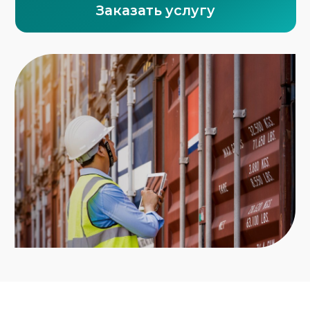
Прямые контракты с морскими линиями,
авиакомпаниями, ЖД-операторами и
перевозчиками
Более 220 единиц собственного
транспорта
Собственная команда таможенных
представителей и юристов по ВЭД
Проверенные партнёры и агенты в
странах отправления
Глубокое понимание всех аспектов