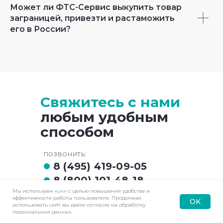
Может ли ФТС-Сервис выкупить товар
заграницей, привезти и растаможить
его в России?
Свяжитесь с нами
любым удобным
способом
позвонить:
8 (495) 419-09-05
8 (800) 101-48-18
Мы используем
куки
с целью повышения удобства и
эффективности работы пользователя. Продолжая
OK
написать на почту:
использовать сайт вы даёте согласие на обработку
Наверх
Позвонить
Контакты
Меню
персональных данных.
info@fts-service.ru