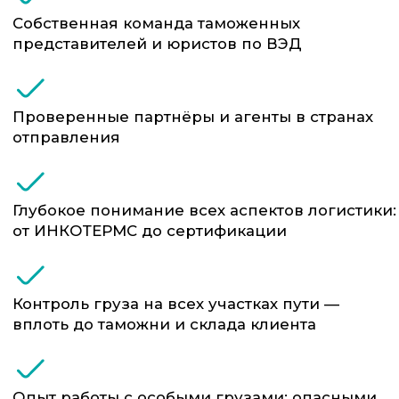
или напрямую)
Турция – Россия (через Грузию или паромом)
Южная Корея – Россия (в составе
мультимодальных схем)
СНГ – Россия (Беларусь, Казахстан, Армения,
Узбекистан и др.)
Каждая перевозка сопровождается
выделенным специалистом ФТС-Сервис,
который координирует движение
транспорта, держит связь с получателем,
контролирует график и оперативно
реагирует на любые непредвиденные
обстоятельства. По запросу подключаем
GPS-мониторинг и страхование.