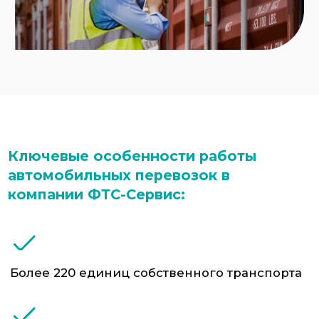
Контроль груза на всех участках пути —
вплоть до таможни и склада клиента
Опыт работы с особыми грузами: опасными,
негабаритными, дорогостоящими
Работаем в том числе с нестандартными
поставками и санкционной продукцией
Основные направления
автомобильных перевозок ФТС-
Сервис:
Европа – Россия (Германия, Польша, Италия,
Литва, Чехия и др.)
Китай – Россия (через Казахстан, Монголию