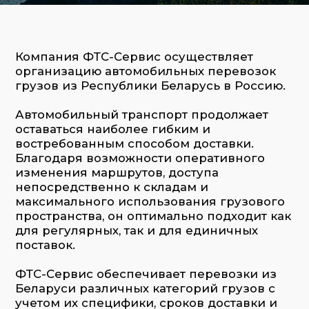
оставаться наиболее гибким и
востребованным способом доставки.
Благодаря возможности оперативного
изменения маршрутов, доступа
непосредственно к складам и
максимального использования грузового
пространства, он оптимально подходит как
для регулярных, так и для единичных
поставок.
ФТС-Сервис обеспечивает перевозки из
Беларуси различных категорий грузов с
учетом их специфики, сроков доставки и
особенностей маршрута. Мы работаем с
крупными промышленными партиями и
мелкими коммерческими отправками,
гарантируя контроль на всех этапах
транспортировки от погрузки до выгрузки.
ФТС-Сервис предоставляет услуги по
следующим видам автоперевозок:
Транспортировка автотранспорта
(легковые и коммерческие автомобили,
спецтехника)
Генеральные грузы (упакованная
продукция, паллеты, коробки)
Негабаритные и тяжеловесные грузы
(промышленное оборудование,
строительная техника)