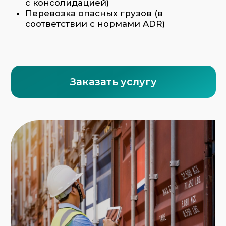
Ключевые особенности работы
автомобильных перевозок в
компании ФТС-Сервис:
Более 220 единиц собственного транспорта
Собственная команда таможенных
представителей и юристов по ВЭД
Проверенные партнёры и агенты в странах
отправления
Глубокое понимание всех аспектов логистики:
от ИНКОТЕРМС до сертификации