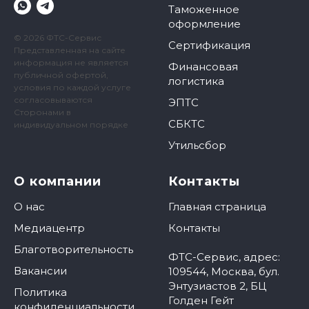
Таможенное
оформление
© 2026 ФТС-Сервис
Сертификация
Представленная на сайте
информация не является
Финансовая
публичной офертой,
логистика
условия по каждой услуге
согласовываются
ЭПТС
Сторонами в
СБКТС
индивидуальном порядке
Утильсбор
О компании
Контакты
О нас
Главная страница
Медиацентр
Контакты
Благотворительность
ФТС-Сервис, адрес:
Вакансии
109544, Москва, бул.
Энтузиастов 2, БЦ
Политика
Голден Гейт
конфиденциальности