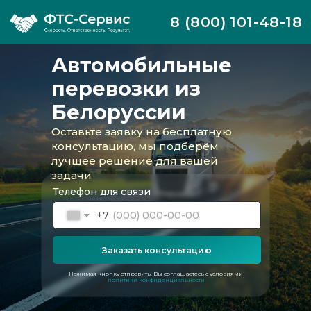
8 (800) 101-48-18
Автомобильные
перевозки из
Белоруссии
Оставьте заявку на бесплатную
консультацию, мы подберём
лучшее решение для вашей
задачи
Телефон для связи
+7
Заказать консультацию
Компания ФТС-Сервис осуществляет
организацию автомобильных перевозок
Нажимая кнопку отправить, Вы соглашаетесь с условиями
политики конфиденциальности
грузов из Республики Беларусь в Россию.
Автомобильный транспорт продолжает