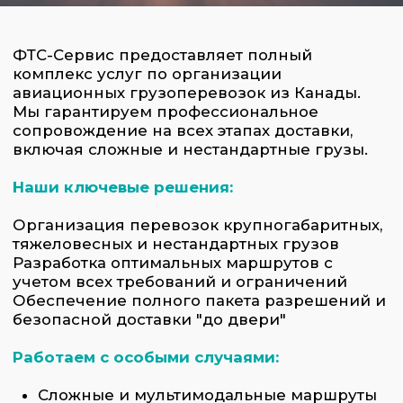
Наши ключевые решения:
Организация перевозок крупногабаритных,
тяжеловесных и нестандартных грузов
Разработка оптимальных маршрутов с
учетом всех требований и ограничений
Обеспечение полного пакета разрешений и
безопасной доставки "до двери"
Работаем с особыми случаями:
Сложные и мультимодальные маршруты
Грузы, требующие специальных условий
транспортировки
Учет санкционных ограничений и
таможенных нюансов
Оперативное реагирование на
нештатные ситуации
Полный контроль процесса:
Специалисты ФТС-Сервис берут на себя все
этапы авиаперевозки из Канады:
Анализ характеристик груза и
планирование маршрута
Оформление сопроводительных
документов, включая схемы перелетов и
транзитные разрешения (для
международных поставок)