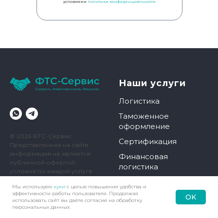
условиями
политики конфиденциальности
Наши услуги
Логистика
Таможенное
оформление
© 2026 ФТС-Сервис
Сертификация
Представленная на сайте
информация не является
Финансовая
публичной офертой,
логистика
условия по каждой услуге
согласовываются
ЭПТС
Мы используем
куки
с целью повышения удобства и
Сторонами в
эффективности работы пользователя. Продолжая
СБКТС
OK
индивидуальном порядке
использовать сайт вы даёте согласие на обработку
Наверх
Позвонить
Контакты
Меню
персональных данных.
Утильсбор