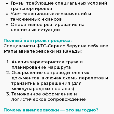
Таможенное оформление и
логистическое сопровождение
Почему авиаперевозки — это выгодно?
Скорость — доставка за 1–5 дней в любую
точку мира
Безопасность — профессиональная
упаковка и контроль на каждом этапе
Глобальный охват — работаем с
большинством стран и аэропортов
Гибкость — идеальное решение для
срочных, ценных и нестандартных грузов
ФТС-Сервис — ваш надежный партнер в
авиаперевозках из Канады. Мы
обеспечиваем оперативность, надежность и
индивидуальный подход к каждому клиенту.
Заказать услугу