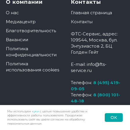
О компании
Контакты
О нас
Главная страница
Медиацентр
Контакты
Благотворительность
ФТС-Сервис, адрес:
Вакансии
109544, Москва, бул.
Энтузиастов 2, БЦ
Политика
Голден Гейт
конфиденциальности
Политика
E-mail: info@fts-
использования cookies
service.ru
Телефон:
8 (495) 419-
09-05
Телефон:
8 (800) 101-
48-18
Мы используем
куки
с целью повышения удобства и
эффективности работы пользователя. Продолжая
OK
использовать сайт вы даёте согласие на обработку
Наверх
Позвонить
Контакты
Меню
персональных данных.