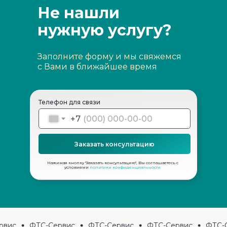
Не нашли
нужную услугу?
Заполните форму и мы свяжемся
с Вами в ближайшее время
Телефон для связи
+7
Заказать консультацию
Нажимая кнопку "Заказать консультацию", Вы соглашаетесь с
условиями
политики конфиденциальности
вис
ФТС-Сервис
ФТС-Сервис
ФТС-Сервис
ФТС-С